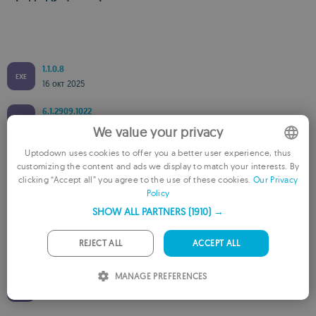
1.1.0.8
EXE
16 окт 2025
6.1.2909.1022
EXE
22 июн 2017
We value your privacy
Uptodown uses cookies to offer you a better user experience, thus
6.1.2015.1007
EXE
customizing the content and ads we display to match your interests. By
2 мар 2017
ENGLISH
clicking “Accept all” you agree to the use of these cookies.
Our Privacy
Policy
FRENCH
6.0.1807.1000
EXE
8 фев 2017
SHOW ALL PARTNERS
(1910) →
GERMAN
6.0.1308.1011
PORTUGUESE
REJECT ALL
ACCEPT ALL
EXE
10 янв 2017
ITALIAN
MANAGE PREFERENCES
5.7.16281.1003
EXE
SPANISH
10 ноя 2016
ROMANIAN