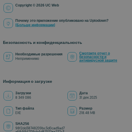
Copyright © 2026 UC Web
Почему это приложение опубликовано на Uptodown?
(Больше информации)
Безопасность и конфиденциальность
Смотрите отчет о
Необходимые разрешения
безопасности и
Неприменимо
антивирусной защите
Информация о загрузке
Загрузки
Дата
8 349 086
31 дек 2025
Тип файла
Размер
EXE
218.48 MB
SHA256
98f2dd38748209bc3d0cad9ad7
a684f94709cb4d82532ea237c3