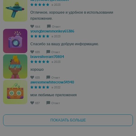
в 2023
Отличное, хорошее и удобное в использовании
приложение.
644
Ответ
youngbrownmonkey65386
в 2023
Спасибо за вашу добрую информацию.
635
Ответ
bravesilverant70804
в 2023
хорошо
635
Ответ
awesomewhitecrow34940
в 2022
мои любимые приложения
637
Ответ
ПОКАЗАТЬ БОЛЬШЕ