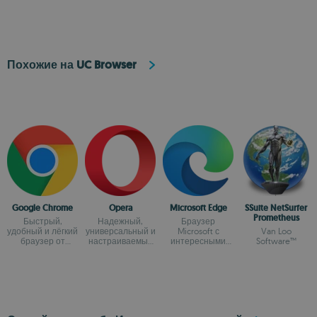
Похожие на UC Browser
Google Chrome
Opera
Microsoft Edge
SSuite NetSurfer
Prometheus
Быстрый,
Надежный,
Браузер
удобный и лёгкий
универсальный и
Microsoft с
Van Loo
браузер от
настраиваемый
интересными
Software™
Google
браузер
возможностями