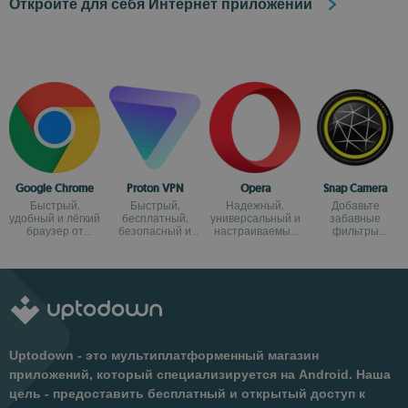
Откройте для себя Интернет приложений
Google Chrome
Proton VPN
Opera
Snap Camera
Быстрый,
Быстрый,
Надежный,
Добавьте
удобный и лёгкий
бесплатный,
универсальный и
забавные
браузер от
безопасный и
настраиваемый
фильтры
Google
неограниченный
браузер
Snapchat к
VPN
камере в вашем
ПК
Uptodown - это мультиплатформенный магазин
приложений, который специализируется на Android. Наша
цель - предоставить бесплатный и открытый доступ к