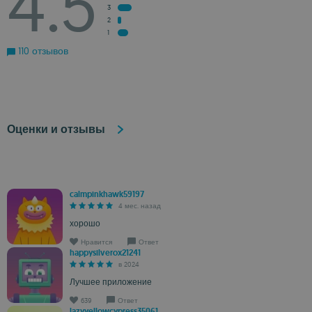
4.5
3
2
1
110 отзывов
Оценки и отзывы
calmpinkhawk59197
4 мес. назад
хорошо
Нравится
Ответ
happysilverox21241
в 2024
Лучшее приложение
639
Ответ
lazyyellowcypress35061